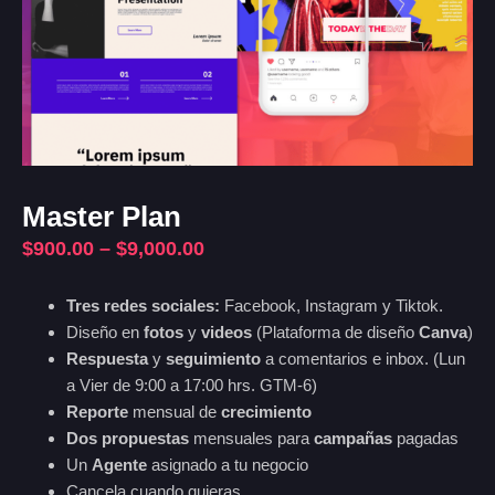
Master Plan
$
900.00
–
$
9,000.00
Tres redes sociales:
Facebook, Instagram y Tiktok.
Diseño en
fotos
y
videos
(Plataforma de diseño
Canva
)
Respuesta
y
seguimiento
a comentarios e inbox. (Lun
a Vier de 9:00 a 17:00 hrs. GTM-6)
Reporte
mensual de
crecimiento
Dos propuestas
mensuales para
campañas
pagadas
Un
Agente
asignado a tu negocio
Cancela cuando quieras