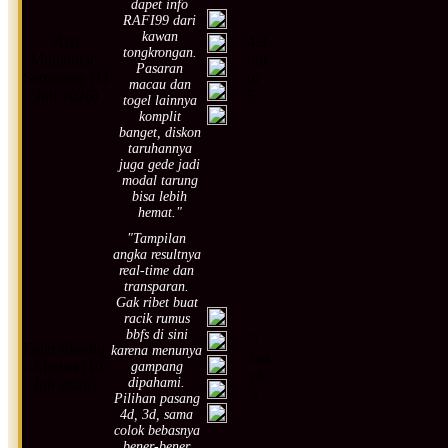
dapet info
RAFI99 dari
kawan
Aris
4.9
tongkrongan.
Munandar -
out
Pasaran
Semarang (11
of
macau dan
Juli 2026)
5
togel lainnya
komplit
banget, diskon
taruhannya
juga gede jadi
modal tarung
bisa lebih
hemat."
"Tampilan
angka resultnya
real-time dan
transparan.
Gak ribet buat
racik rumus
bbfs di sini
5
Fajar Shodiq
karena menunya
out
- Medan (10
gampang
of
dipahami.
Juli 2026)
5
Pilihan pasang
4d, 3d, sama
colok bebasnya
bener-bener