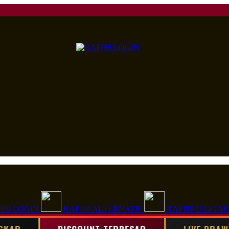
I99 LOGIN
RAFI99 ALTERNATIF
RAFI99 DAFTA