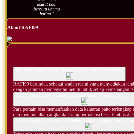
akurat buat
berburu untung
harian."
About RAFI99
Apa peran utama RAFI99 dalam pasar taruhan online saat ini?
RAFI99 bertindak sebagai wadah resmi yang menyediakan jembat
dengan jaminan pembayaran penuh untuk setiap kemenangan ta
Bagaimana cara menentukan opsi akurat saat memasang taruhan T
Para pemain bisa memanfaatkan data keluaran paito terlengkap
dan memunculkan angka ikut yang berpotensi besar tembus di se
Apakah hasil keluaran angka di dalam platform ini bersumber dari a